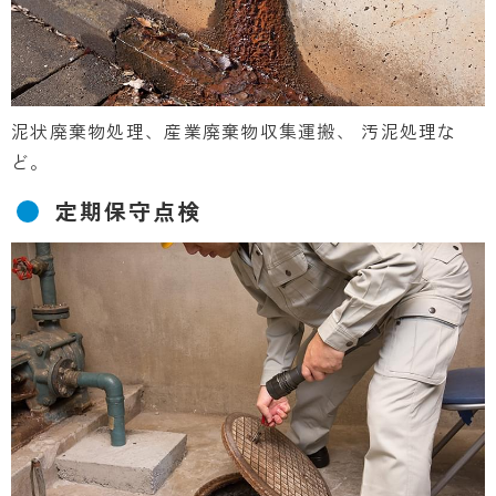
泥状廃棄物処理、産業廃棄物収集運搬、 汚泥処理な
ど。
定期保守点検